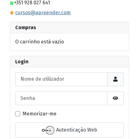
+351 928 027 641
cursos@apreender.com
Compras
O carrinho está vazio
Login
Nome de utilizador
Senha
Mostrar s
Memorizar-me
Autenticação Web